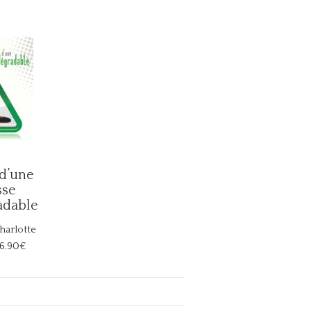
 d’une
sse
adable
arlotte
16.90€