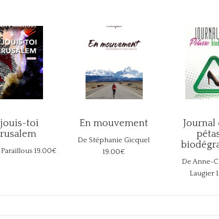
jouis-toi
En mouvement
Journal
érusalem
péta
De Stéphanie Gicquel
biodégr
 Paraillous
19.00€
19.00€
De Anne-Ch
Laugier