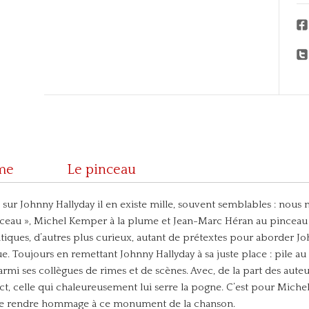
me
Le pinceau
sur Johnny Hallyday il en existe mille, souvent semblables : nous n’
nceau », Michel Kemper à la plume et Jean-Marc Héran au pinceau ont
iques, d’autres plus curieux, autant de prétextes pour aborder Joh
. Toujours en remettant Johnny Hallyday à sa juste place : pile au
armi ses collègues de rimes et de scènes. Avec, de la part des auteu
ect, celle qui chaleureusement lui serre la pogne.
C’est pour Michel
re de rendre hommage à ce monument de la chanson.