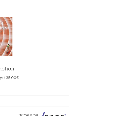
motion
yat
35.00€
Site réalisé par