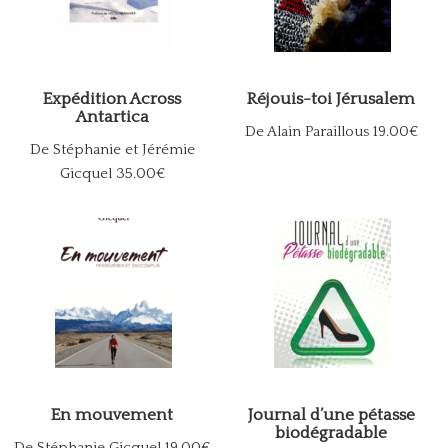
Expédition Across
Réjouis-toi Jérusalem
Antartica
De Alain Paraillous
19.00€
De Stéphanie et Jérémie
Gicquel
35.00€
En mouvement
Journal d’une pétasse
biodégradable
De Stéphanie Gicquel
19.00€