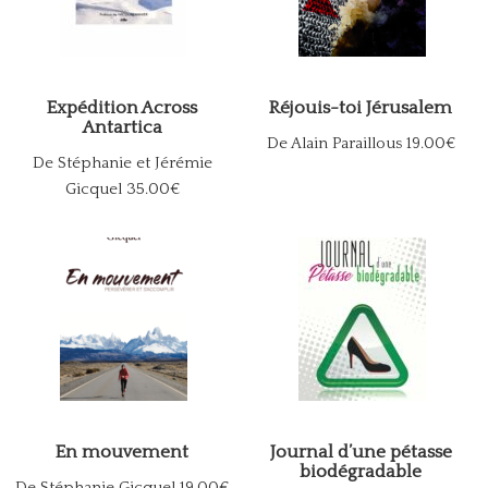
Expédition Across
Réjouis-toi Jérusalem
Antartica
De Alain Paraillous
19.00€
De Stéphanie et Jérémie
Gicquel
35.00€
En mouvement
Journal d’une pétasse
biodégradable
De Stéphanie Gicquel
19.00€