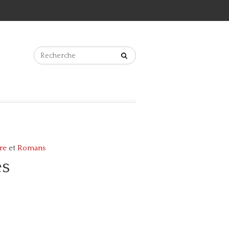
ure
et
Romans
es