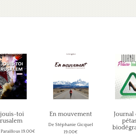
jouis-toi
En mouvement
Journal
érusalem
péta
De Stéphanie Gicquel
biodégr
 Paraillous
19.00€
19.00€