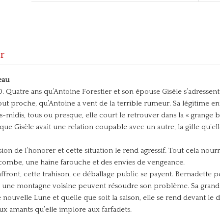
r
eau
 Quatre ans qu’Antoine Forestier et son épouse Gisèle s’adressent à
out proche, qu’Antoine a vent de la terrible rumeur. Sa légitime en
midis, tous ou presque, elle court le retrouver dans la « grange berg
 que Gisèle avait une relation coupable avec un autre, la gifle qu’el
ion de l’honorer et cette situation le rend agressif. Tout cela nour
acombe, une haine farouche et des envies de vengeance.
 affront, cette trahison, ce déballage public se payent. Bernadette pe
t une montagne voisine peuvent résoudre son problème. Sa grand-
 de nouvelle Lune et quelle que soit la saison, elle se rend devant l
eux amants qu’elle implore aux farfadets.