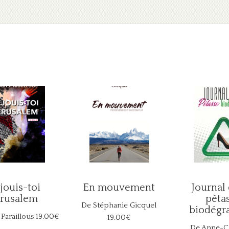
jouis-toi
En mouvement
Journal
érusalem
péta
De Stéphanie Gicquel
biodégr
 Paraillous
19.00€
19.00€
De Anne-Ch