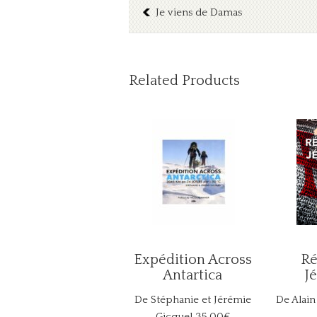
Je viens de Damas
Related Products
Expédition Across
Ré
Antartica
J
De Stéphanie et Jérémie
De Alain
Gicquel
35.00€