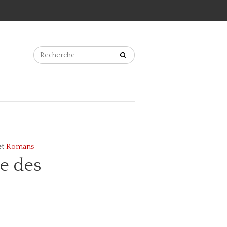
et
Romans
re des