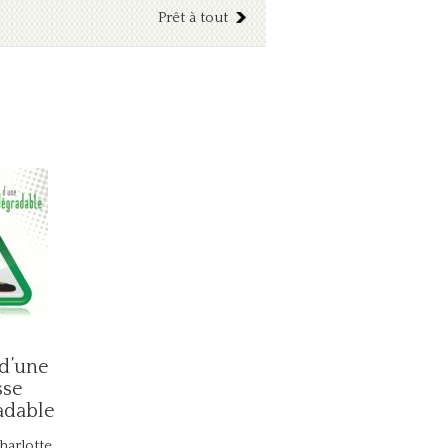
Prêt à tout
 d’une
sse
adable
arlotte