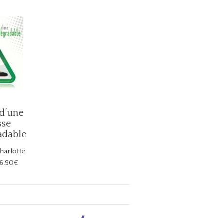
 d’une
sse
adable
arlotte
16.90€