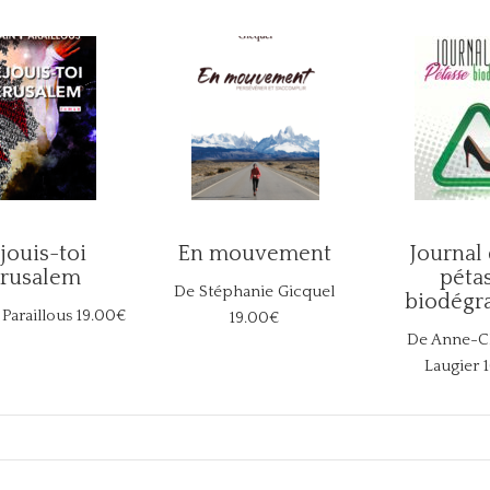
jouis-toi
En mouvement
Journal
érusalem
péta
De Stéphanie Gicquel
biodégr
 Paraillous
19.00€
19.00€
De Anne-Ch
Laugier