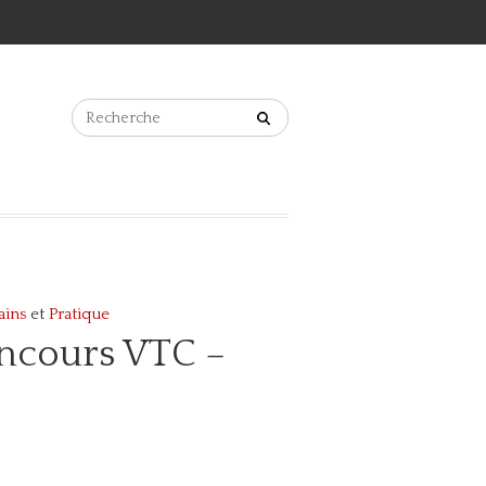
ains
et
Pratique
concours VTC –